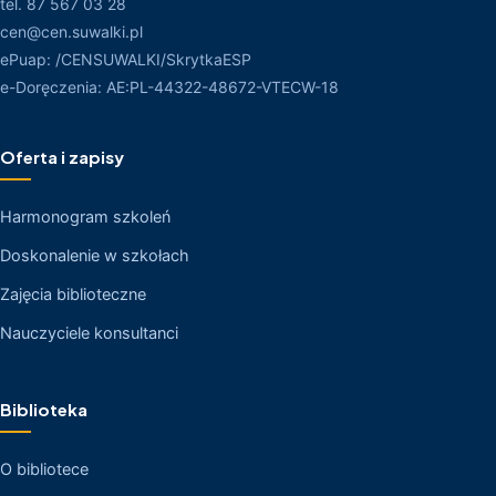
tel. 87 567 03 28
cen@cen.suwalki.pl
ePuap: /CENSUWALKI/SkrytkaESP
e-Doręczenia: AE:PL-44322-48672-VTECW-18
Oferta i zapisy
Harmonogram szkoleń
Doskonalenie w szkołach
Zajęcia biblioteczne
Nauczyciele konsultanci
Biblioteka
O bibliotece