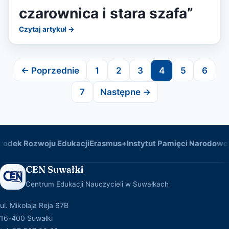
czarownica i stara szafa”
Czytaj artykuł →
Stronicowanie wpisów
← Poprzednie
1
2
3
4
5
6
7
Następne →
dek Rozwoju Edukacji
Erasmus+
Instytut Pamięci Narodowej
K
CEN Suwałki
Centrum Edukacji Nauczycieli w Suwałkach
ul. Mikołaja Reja 67B
16-400 Suwałki