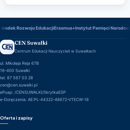
rodek Rozwoju Edukacji
Erasmus+
Instytut Pamięci Narodowej
CEN Suwałki
Centrum Edukacji Nauczycieli w Suwałkach
ul. Mikołaja Reja 67B
16-400 Suwałki
tel. 87 567 03 28
cen@cen.suwalki.pl
ePuap: /CENSUWALKI/SkrytkaESP
e-Doręczenia: AE:PL-44322-48672-VTECW-18
Oferta i zapisy