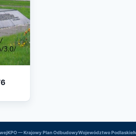
76
KPO — Krajowy Plan Odbudowy
Województwo Podlaskie
Mini