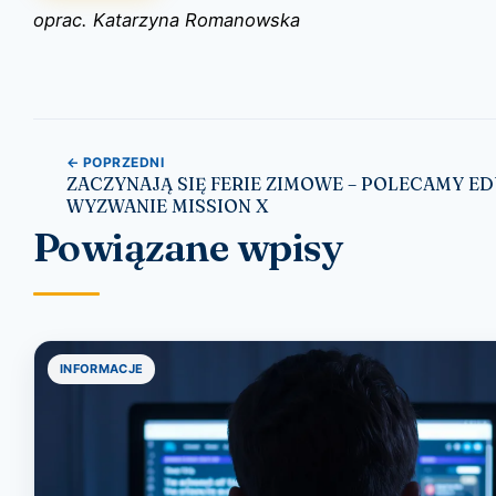
oprac. Katarzyna Romanowska
Nawigacja wpisu
← POPRZEDNI
ZACZYNAJĄ SIĘ FERIE ZIMOWE – POLECAMY E
WYZWANIE MISSION X
Powiązane wpisy
INFORMACJE