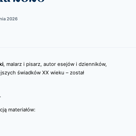
znia 2026
ki
, malarz i pisarz, autor esejów i dzienników,
iejszych świadków XX wieku – został
.
ją materiałów: