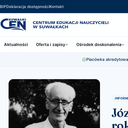
BIP
Deklaracja dostępności
Kontakt
Aktualności
Oferta i zapisy
Ośrodek doskonalenia
Placówka akredytowan
INFOR
Jó
ro