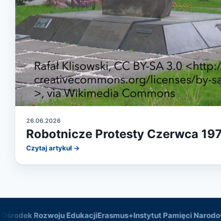
26.06.2026
Robotnicze Protesty Czerwca 19
Czytaj artykuł →
rodek Rozwoju Edukacji
Erasmus+
Instytut Pamięci Narodowej