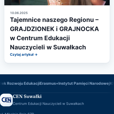
10.06.2025
Tajemnice naszego Regionu –
GRAJDZIONEK i GRAJNOCKA
w Centrum Edukacji
Nauczycieli w Suwałkach
Czytaj artykuł →
ozwoju Edukacji
Erasmus+
Instytut Pamięci Narodowej
KPO — 
CEN Suwałki
Centrum Edukacji Nauczycieli w Suwałkach