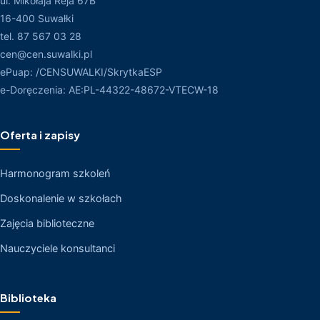
ul. Mikołaja Reja 67B
16-400 Suwałki
tel. 87 567 03 28
cen@cen.suwalki.pl
ePuap: /CENSUWALKI/SkrytkaESP
e-Doręczenia: AE:PL-44322-48672-VTECW-18
Oferta i zapisy
Harmonogram szkoleń
Doskonalenie w szkołach
Zajęcia biblioteczne
Nauczyciele konsultanci
Biblioteka