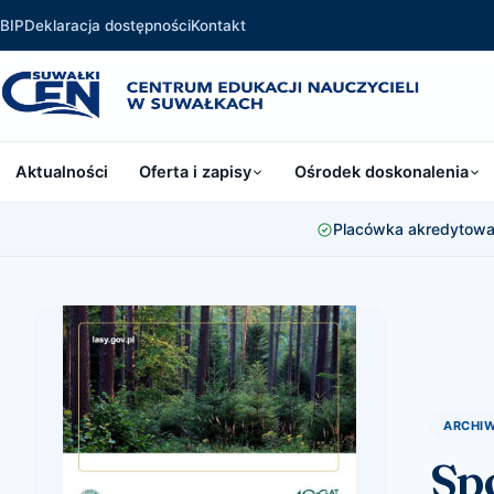
BIP
Deklaracja dostępności
Kontakt
Aktualności
Oferta i zapisy
Ośrodek doskonalenia
Placówka akredytowan
ARCHIW
Sp