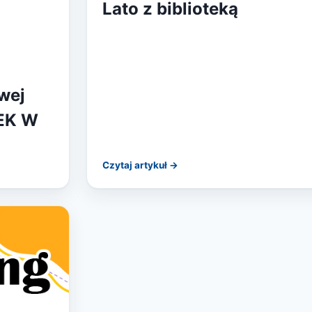
Lato z biblioteką
wej
EK W
Czytaj artykuł →