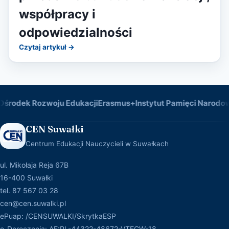
współpracy i
odpowiedzialności
Czytaj artykuł →
środek Rozwoju Edukacji
Erasmus+
Instytut Pamięci Narodow
CEN Suwałki
Centrum Edukacji Nauczycieli w Suwałkach
ul. Mikołaja Reja 67B
16-400 Suwałki
tel. 87 567 03 28
cen@cen.suwalki.pl
ePuap: /CENSUWALKI/SkrytkaESP
e-Doręczenia: AE:PL-44322-48672-VTECW-18