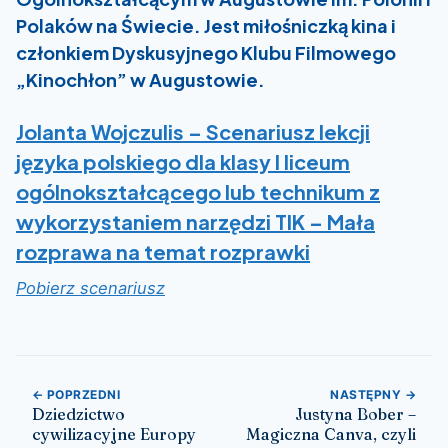
Polaków na Świecie. Jest miłośniczką kina i
członkiem Dyskusyjnego Klubu Filmowego
„Kinochłon” w Augustowie.
Jolanta Wojczulis –
Scenariusz lekcji
języka polskiego dla klasy I liceum
ogólnokształcącego lub technikum z
wykorzystaniem narzędzi TIK – Mała
rozprawa na temat rozprawki
Pobierz scenariusz
Nawigacja wpisu
← POPRZEDNI
NASTĘPNY →
Dziedzictwo
Justyna Bober –
cywilizacyjne Europy
Magiczna Canva, czyli