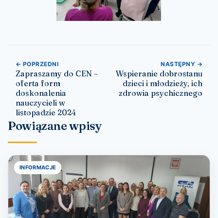
Nawigacja wpisu
← POPRZEDNI
NASTĘPNY →
Zapraszamy do CEN –
Wspieranie dobrostanu
oferta form
dzieci i młodzieży, ich
doskonalenia
zdrowia psychicznego
nauczycieli w
listopadzie 2024
Powiązane wpisy
INFORMACJE