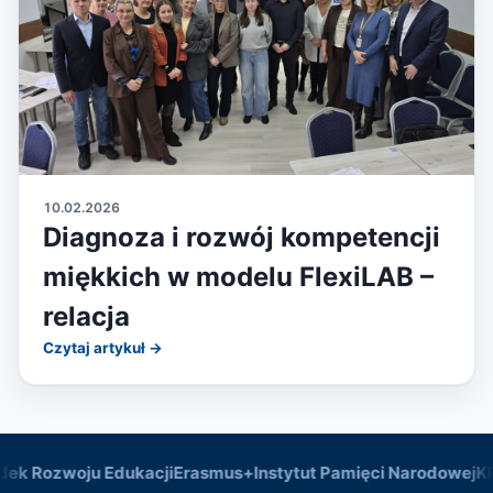
10.02.2026
Diagnoza i rozwój kompetencji
miękkich w modelu FlexiLAB –
relacja
Czytaj artykuł →
Rozwoju Edukacji
Erasmus+
Instytut Pamięci Narodowej
KPO —