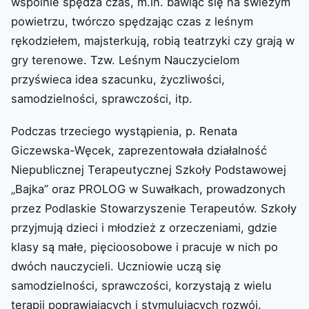
wspólnie spędza czas, m.in. bawiąc się na świeżym
powietrzu, twórczo spędzając czas z leśnym
rękodziełem, majsterkują, robią teatrzyki czy grają w
gry terenowe. Tzw. Leśnym Nauczycielom
przyświeca idea szacunku, życzliwości,
samodzielności, sprawczości, itp.
Podczas trzeciego wystąpienia, p. Renata
Giczewska-Węcek, zaprezentowała działalność
Niepublicznej Terapeutycznej Szkoły Podstawowej
„Bajka” oraz PROLOG w Suwałkach, prowadzonych
przez Podlaskie Stowarzyszenie Terapeutów. Szkoły
przyjmują dzieci i młodzież z orzeczeniami, gdzie
klasy są małe, pięcioosobowe i pracuje w nich po
dwóch nauczycieli. Uczniowie uczą się
samodzielności, sprawczości, korzystają z wielu
terapii poprawiających i stymulujących rozwój.