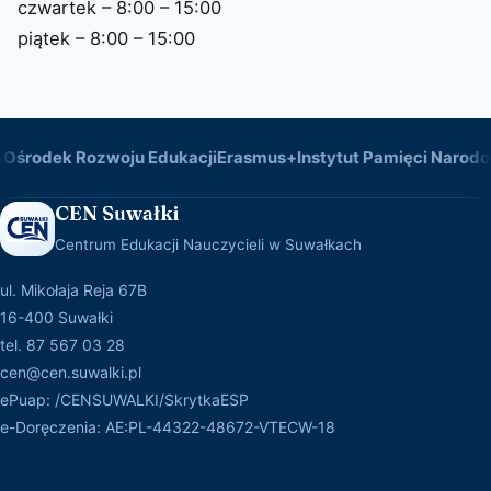
czwartek – 8:00 – 15:00
piątek – 8:00 – 15:00
Ośrodek Rozwoju Edukacji
Erasmus+
Instytut Pamięci Narodo
CEN Suwałki
Centrum Edukacji Nauczycieli w Suwałkach
ul. Mikołaja Reja 67B
16-400 Suwałki
tel. 87 567 03 28
cen@cen.suwalki.pl
ePuap: /CENSUWALKI/SkrytkaESP
e-Doręczenia: AE:PL-44322-48672-VTECW-18