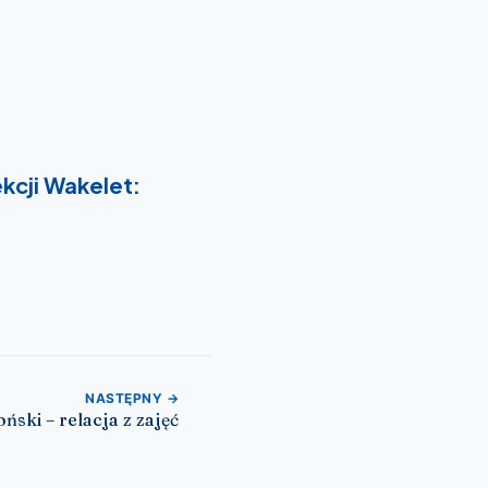
kcji Wakelet:
NASTĘPNY →
oński – relacja z zajęć