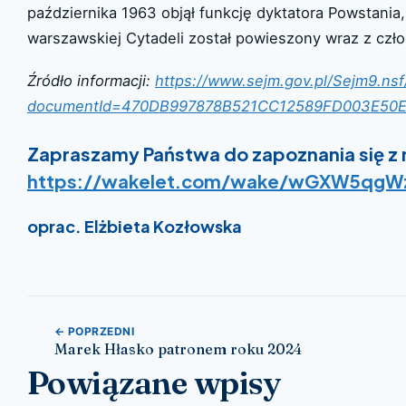
października 1963 objął funkcję dyktatora Powstania,
warszawskiej Cytadeli został powieszony wraz z cz
Źródło informacji:
https://www.sejm.gov.pl/Sejm9.ns
documentId=470DB997878B521CC12589FD003E50
Zapraszamy Państwa do zapoznania się z 
https://wakelet.com/wake/wGXW5qgWz
oprac. Elżbieta Kozłowska
Nawigacja wpisu
← POPRZEDNI
Marek Hłasko patronem roku 2024
Powiązane wpisy