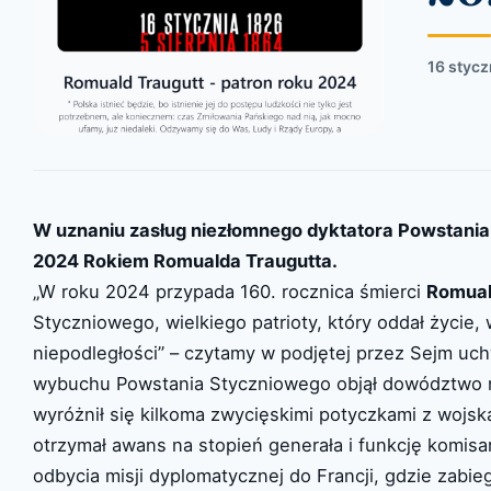
16 styc
W uznaniu zasług niezłomnego dyktatora Powstania 
2024 Rokiem Romualda Traugutta.
„W roku 2024 przypada 160. rocznica śmierci
Romual
Styczniowego, wielkiego patrioty, który oddał życie,
niepodległości” – czytamy w podjętej przez Sejm uchw
wybuchu Powstania Styczniowego objął dowództwo n
wyróżnił się kilkoma zwycięskimi potyczkami z wojs
otrzymał awans na stopień generała i funkcję komis
odbycia misji dyplomatycznej do Francji, gdzie zabie