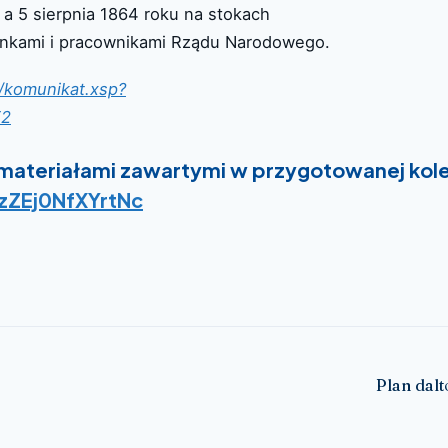
 a 5 sierpnia 1864 roku na stokach
łonkami i pracownikami Rządu Narodowego.
f/komunikat.xsp?
E2
materiałami zawartymi w przygotowanej kole
ZEj0NfXYrtNc
Plan dalt