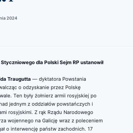
znia 2024
Styczniowego dla Polski Sejm RP ustanowił
da Traugutta
— dyktatora Powstania
 walcząc o odzyskanie przez Polskę
ale. Ten były żołnierz armii rosyjskiej po
ad jednym z oddziałów powstańczych i
kami rosyjskimi. Z rąk Rządu Narodowego
arza wojennego na Galicję wraz z poleceniem
gał o interwencję państw zachodnich. 17