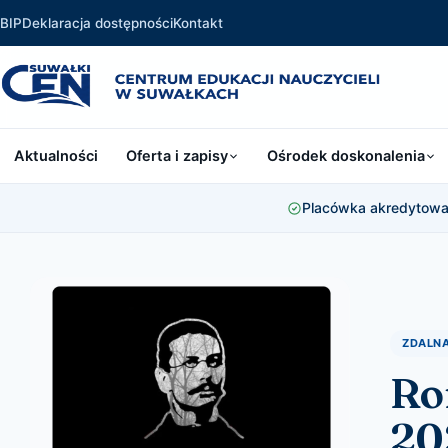
BIP
Deklaracja dostępności
Kontakt
Aktualności
Oferta i zapisy
Ośrodek doskonalenia
Placówka akredytowan
ZDALN
Ro
20